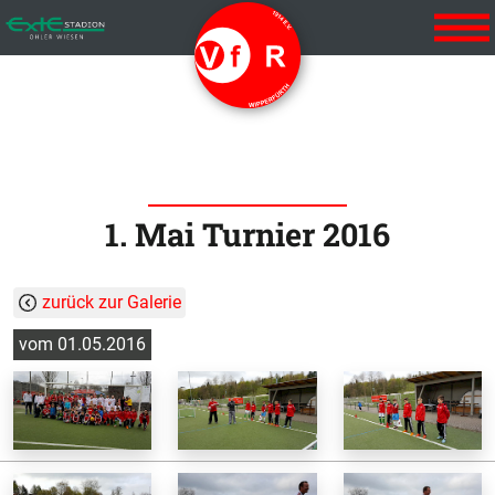
Startseite
VFR Vereinslied
Aktuelles
Der Verein
1. Mai Turnier 2016
Vorstand
zurück zur Galerie
Mannschaften
vom 01.05.2016
1. Mannschaft
2. Mannschaft
Alte Herren