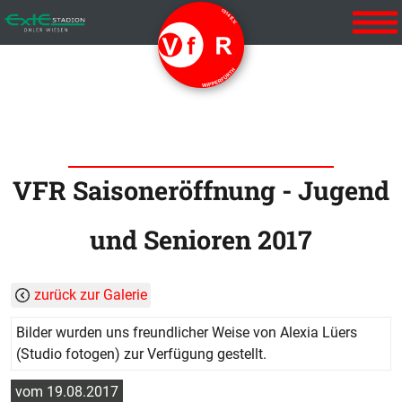
Startseite
VFR Vereinslied
Aktuelles
Der Verein
VFR Saisoneröffnung - Jugend
Vorstand
und Senioren 2017
Mannschaften
zurück zur Galerie
1. Mannschaft
Bilder wurden uns freundlicher Weise von Alexia Lüers
2. Mannschaft
(Studio fotogen) zur Verfügung gestellt.
Alte Herren
vom 19.08.2017